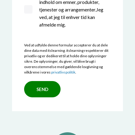
indhold om emner, produkter,
tjenester og arrangementer.Jeg
ved, at jeg til enhver tid kan
afmelde mig.
Ved at udfylde denne formular accepterer du at dele
dine data med itslearning. itslearning respekterer dit
privatliv og er dedikeret til at holde dine oplysninger
sikre. De oplysninger, du giver, vil blive brugt i
overensstemmelse med gældende lovgivning og
vilkårene i vores
privatlivspolitik
.