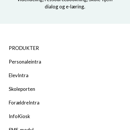
dialog og e-læring.
PRODUKTER
Personaleintra
ElevIntra
Skoleporten
ForældreIntra
InfoKiosk
SMS-modul